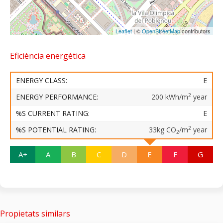
Leaflet
| ©
OpenStreetMap
contributors
Eficiència energètica
ENERGY CLASS:
E
2
ENERGY PERFORMANCE:
200 kWh/m
year
%S CURRENT RATING:
E
2
%S POTENTIAL RATING:
33kg CO
/m
year
2
A+
A
B
C
D
E
F
G
Propietats similars