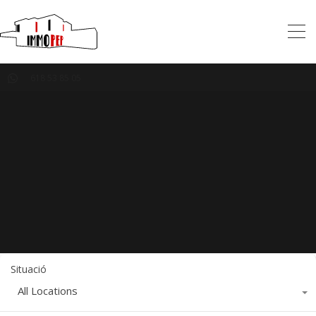
618 53 85 05
Situació
All Locations