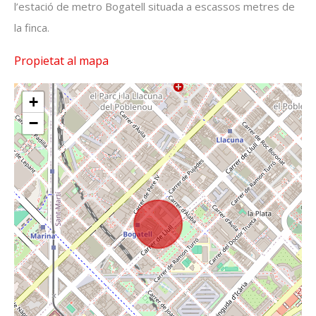
l’estació de metro Bogatell situada a escassos metres de
la finca.
Propietat al mapa
+
−