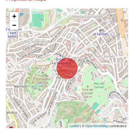
+
−
Leaflet
| ©
OpenStreetMap
contributors