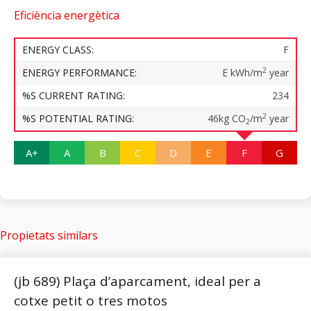
Eficiència energètica
ENERGY CLASS:
F
2
ENERGY PERFORMANCE:
E kWh/m
year
%S CURRENT RATING:
234
2
%S POTENTIAL RATING:
46kg CO
/m
year
2
A+
A
B
C
D
E
F
G
Propietats similars
(jb 689) Plaça d’aparcament, ideal per a
cotxe petit o tres motos