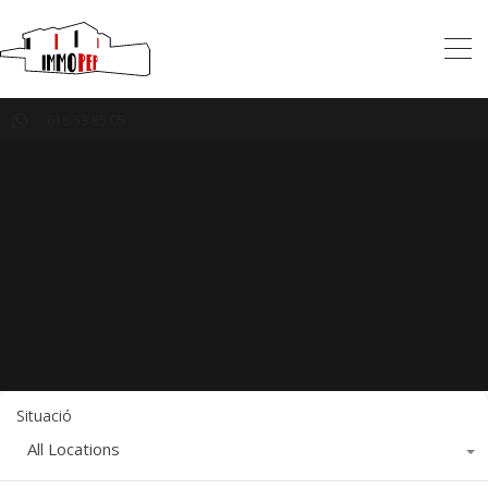
618 53 85 05
Situació
All Locations